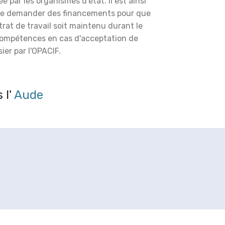
é par les organismes d'état. Il est ainsi
de demander des financements pour que
trat de travail soit maintenu durant le
compétences en cas d'acceptation de
ier par l'OPACIF.
 l'
Aude