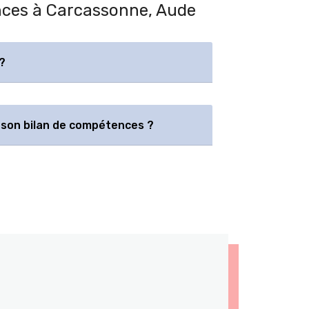
ences à Carcassonne, Aude
?
son bilan de compétences ?