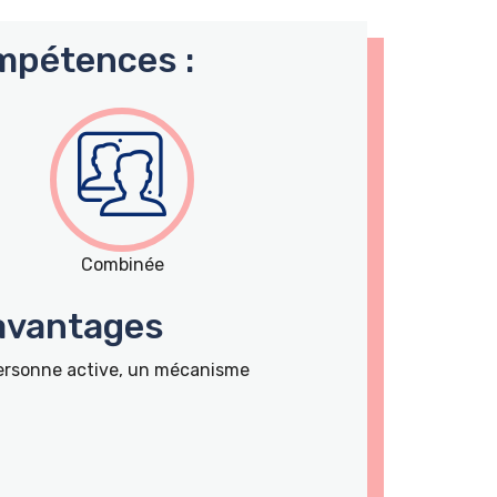
mpétences :
Combinée
 avantages
personne active, un mécanisme