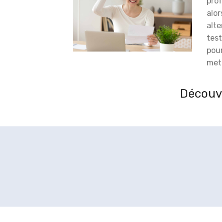
prof
alor
alt
test
pou
meti
Découvr