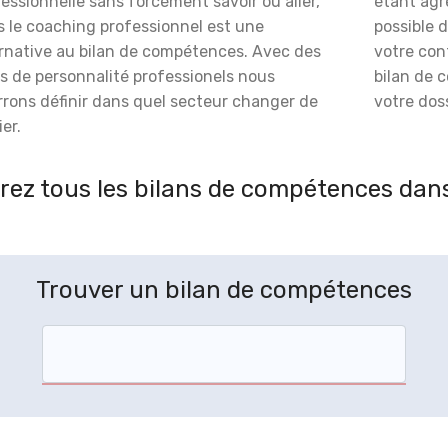
essionnelle sans forcément savoir où aller,
étant agré
s le coaching professionnel est une
possible 
ernative au bilan de compétences. Avec des
votre con
s de personnalité professionels nous
bilan de 
rrons définir dans quel secteur changer de
votre doss
er.
ez tous les bilans de compétences dans
Trouver un bilan de compétences