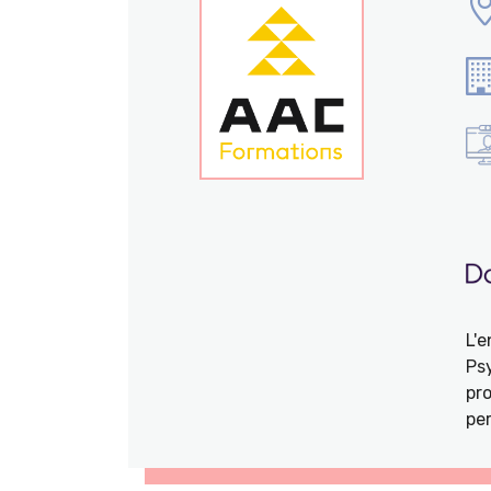
L'
Ps
pro
per