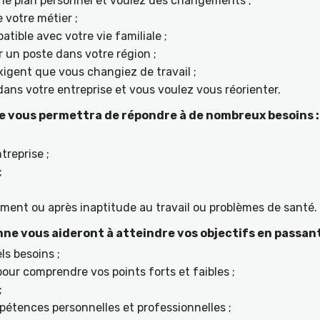
ur le plan personnel et voulez des changements ;
 votre métier ;
tible avec votre vie familiale ;
r un poste dans votre région ;
igent que vous changiez de travail ;
ans votre entreprise et vous voulez vous réorienter.
e vous permettra de répondre à de nombreux besoins :
treprise ;
;
ement ou après inaptitude au travail ou problèmes de santé.
e vous aideront à atteindre vos objectifs en passant
ls besoins ;
ur comprendre vos points forts et faibles ;
;
étences personnelles et professionnelles ;