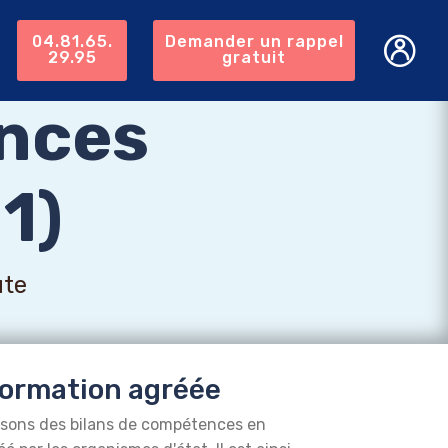
04.81.65.
Demander un rappel
29.95
gratuit
nces
1)
ute
ormation agréée
isons des bilans de compétences en