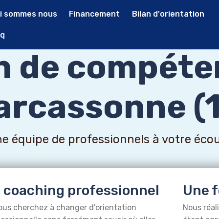
i sommes nous
Financement
Bilan d'orientation
q
an de compéte
arcassonne (1
e équipe de professionnels à votre éco
 coaching professionnel
Une f
ous cherchez à changer d'orientation
Nous réal