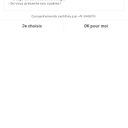
Se connecter
CATEGORIES :
Reconversion professionnelle
Changer de métier
Projet professionnel
Compétences professionnelles
Réorientation professionnelle
© Copyright 2026 Bilan de compétences - Tous droits
réservés