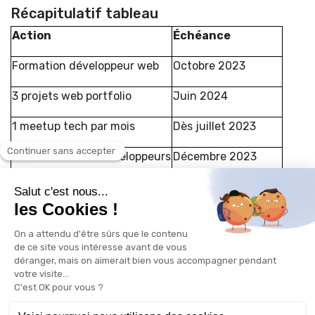
Récapitulatif tableau
Action
Échéance
Formation développeur web
Octobre 2023
3 projets web portfolio
Juin 2024
1 meetup tech par mois
Dès juillet 2023
5 contacts avec développeurs
Décembre 2023
Recherche emploi dev junior
À partir de mai 2024
Conclusions
Ce bilan met en évidence la cohérence du projet de
reconversion de Monsieur Leroy. Ses aptitudes, sa
motivation et son potentiel lui permettront de réussir
sa transition vers le métier de développeur web. Le plan
d'action proposé lui donne les clés pour acquérir les