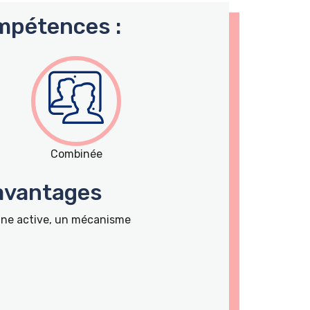
mpétences :
Combinée
 avantages
onne active, un mécanisme