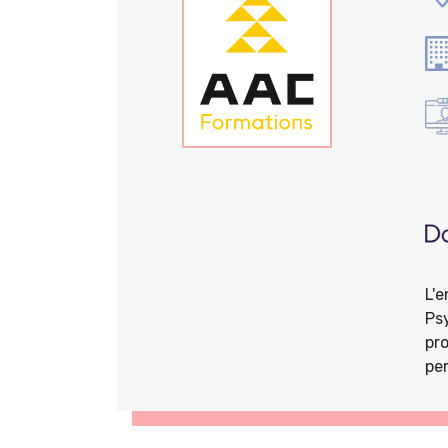
L'
Ps
pro
per