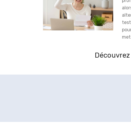
prof
alor
alt
test
pou
meti
Découvrez 