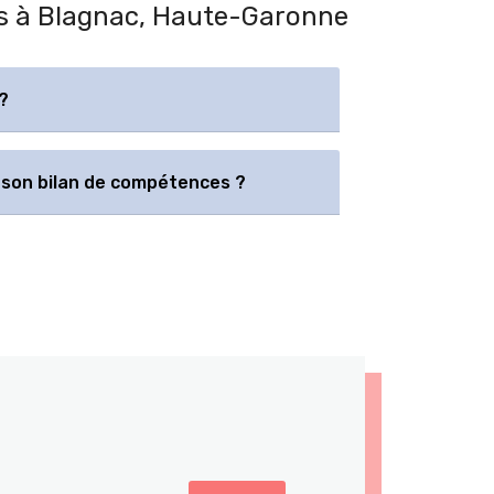
ces à Blagnac, Haute-Garonne
?
son bilan de compétences ?