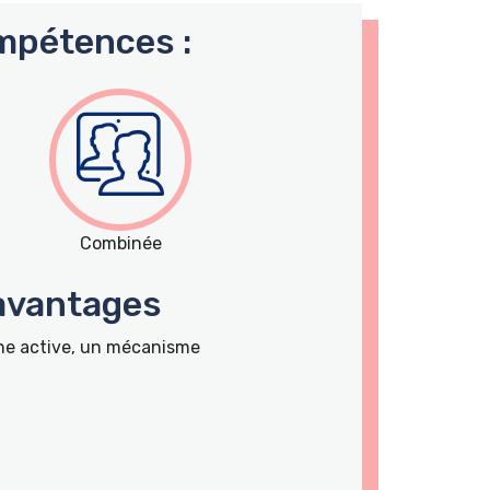
mpétences :
Combinée
 avantages
nne active, un mécanisme