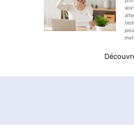
prof
alor
alt
test
pou
meti
Découvre