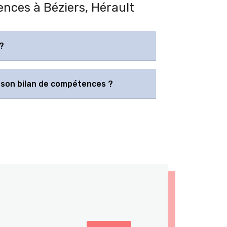
ences à Béziers, Hérault
?
son bilan de compétences ?