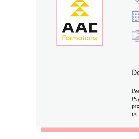
L'
Ps
pro
per