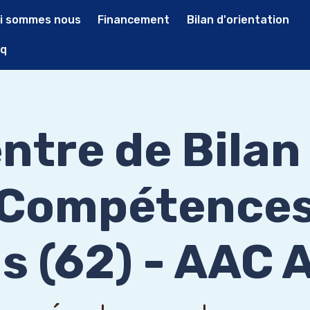
i sommes nous
Financement
Bilan d'orientation
q
ntre de Bilan
Compétence
s (62) - AAC 