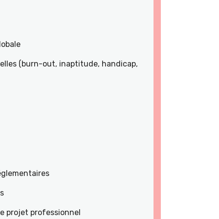
lobale
lles (burn-out, inaptitude, handicap,
réglementaires
es
e projet professionnel