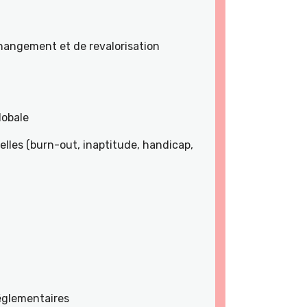
angement et de revalorisation
lobale
lles (burn-out, inaptitude, handicap,
réglementaires