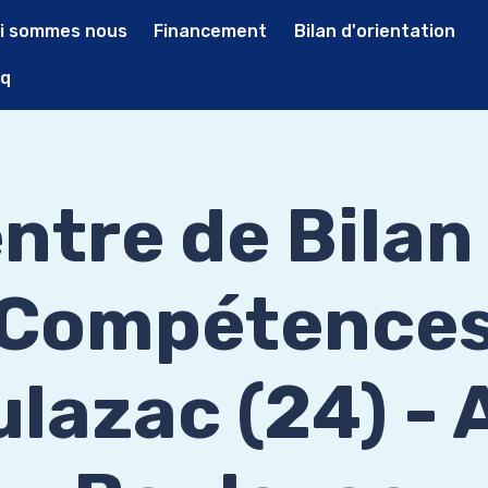
i sommes nous
Financement
Bilan d'orientation
q
ntre de Bilan
Compétence
lazac (24) -