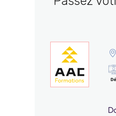
Passez vot
Dé