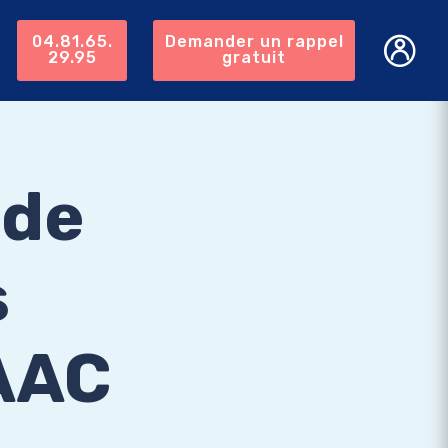
04.81.65.
Demander un rappel
29.95
gratuit
 de
s
 AAC