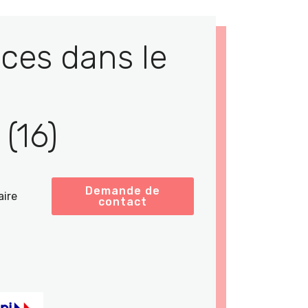
ces dans le
(16)
Demande de
aire
contact