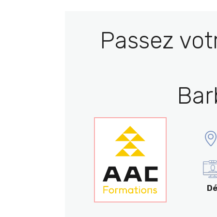
Passez vot
Bar
Dé