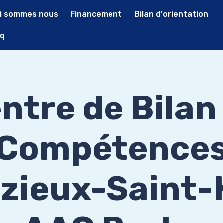
i sommes nous
Financement
Bilan d'orientation
q
ntre de Bilan
Compétence
zieux-Saint-H