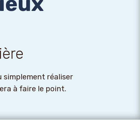
zieux
ière
u simplement réaliser
a à faire le point.