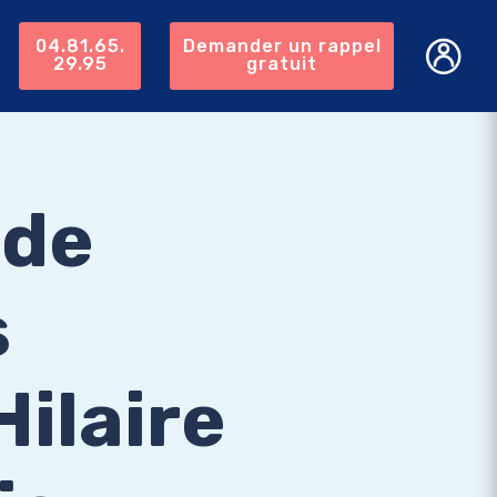
04.81.65.
Demander un rappel
29.95
gratuit
 de
s
ilaire