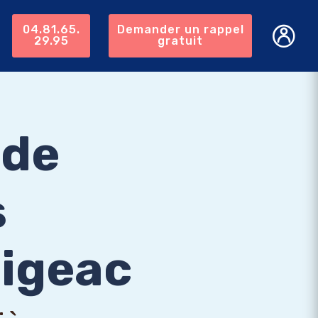
04.81.65.
Demander un rappel
29.95
gratuit
 de
s
Figeac