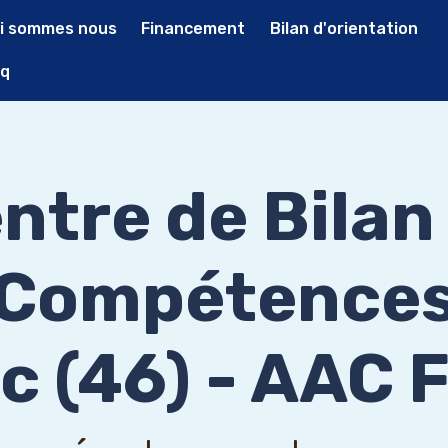
i sommes nous
Financement
Bilan d'orientation
q
ntre de Bilan
Compétence
c (46) - AAC 