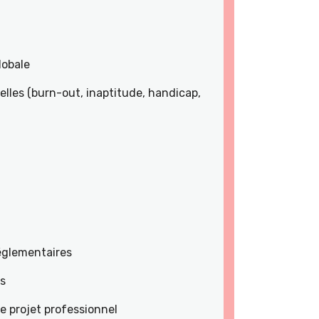
lobale
lles (burn-out, inaptitude, handicap,
réglementaires
es
e projet professionnel