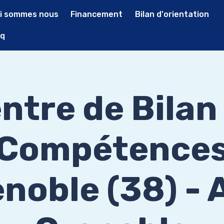
i sommes nous
Financement
Bilan d'orientation
q
ntre de Bilan
Compétence
noble (38) -