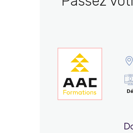
Passez vot
Dé