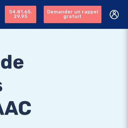
04.81.65.
Demander un rappel
29.95
gratuit
 de
s
 AAC