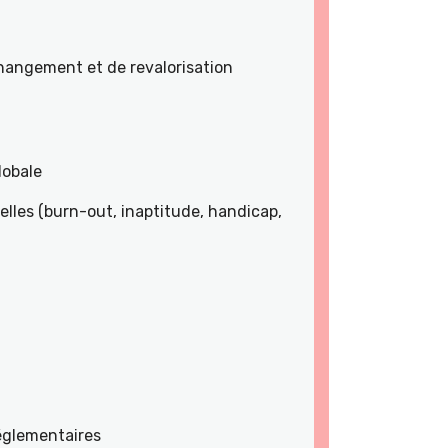
angement et de revalorisation
lobale
lles (burn-out, inaptitude, handicap,
réglementaires