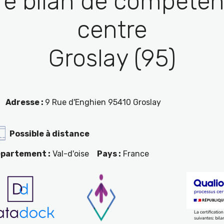
re bilan de compéten
centre
Groslay (95)
Adresse :
9 Rue d'Enghien 95410 Groslay
Possible à distance
partement :
Val-d'oise
Pays :
France