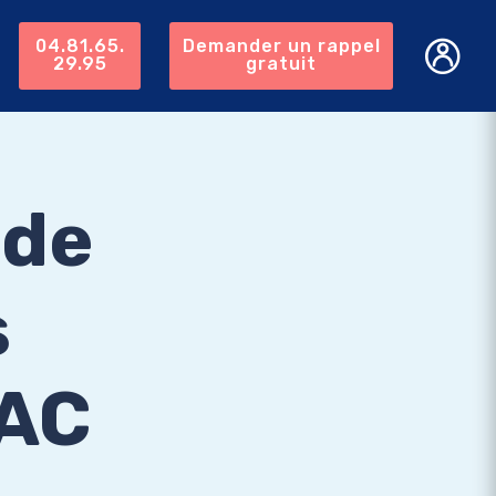
04.81.65.
Demander un rappel
29.95
gratuit
 de
s
AAC