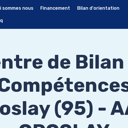
i sommes nous
Financement
Bilan d'orientation
q
ntre de Bilan
Compétence
oslay (95) - 