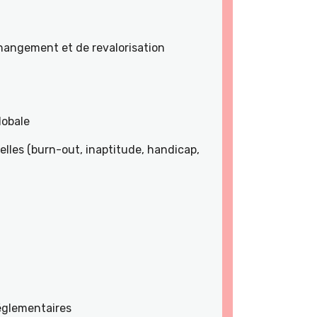
angement et de revalorisation
lobale
lles (burn-out, inaptitude, handicap,
réglementaires