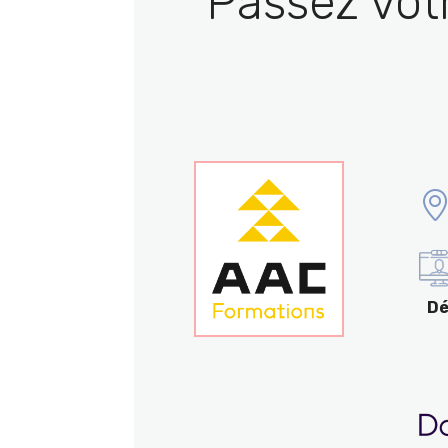
Passez vot
Dé