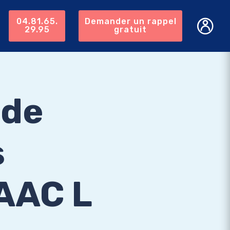
04.81.65.
Demander un rappel
29.95
gratuit
 de
s
 AAC L