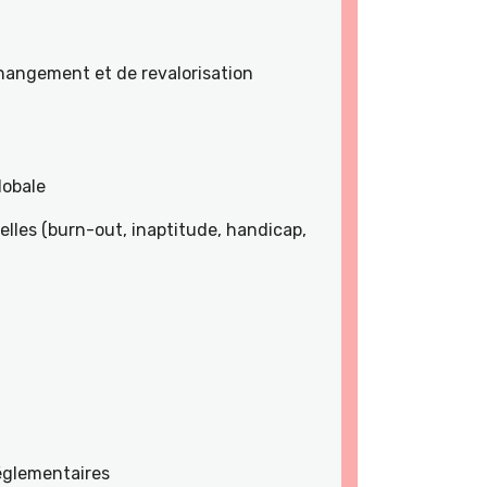
angement et de revalorisation
lobale
lles (burn-out, inaptitude, handicap,
réglementaires