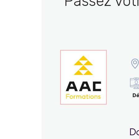
Passez vot
Dé