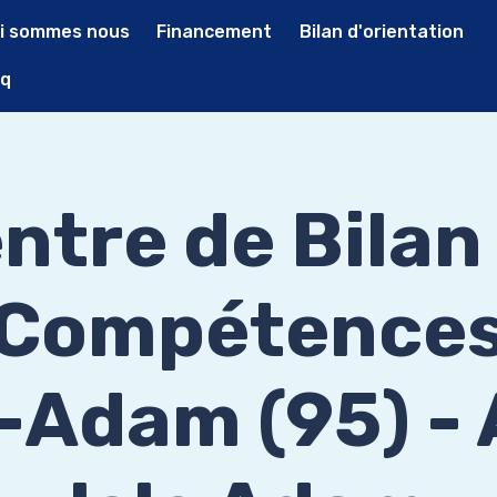
i sommes nous
Financement
Bilan d'orientation
q
ntre de Bilan
Compétence
e-Adam (95) -