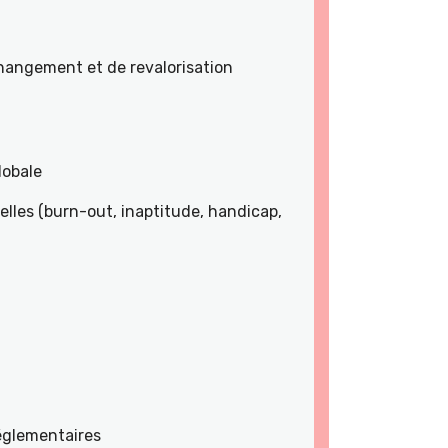
angement et de revalorisation
lobale
lles (burn-out, inaptitude, handicap,
réglementaires