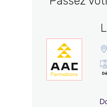
Passez vot
L
Dé