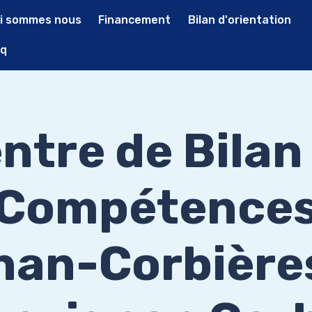
i sommes nous
Financement
Bilan d'orientation
q
ntre de Bilan
Compétence
nan-Corbières 