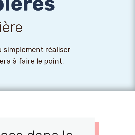
ieres
ière
u simplement réaliser
a à faire le point.