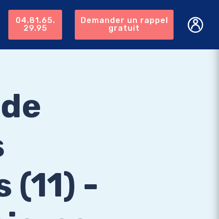
04.81.65.
Demander un rappel
29.95
gratuit
 de
s
(11) -