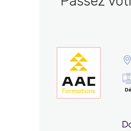
Passez vot
Dé