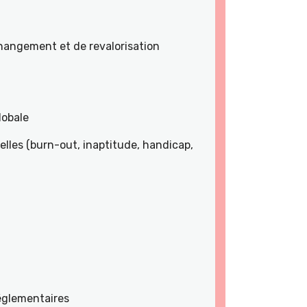
angement et de revalorisation
lobale
lles (burn-out, inaptitude, handicap,
réglementaires