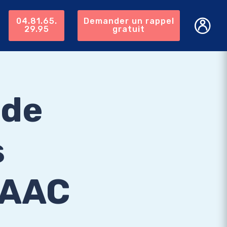
04.81.65.
Demander un rappel
29.95
gratuit
 de
s
 AAC