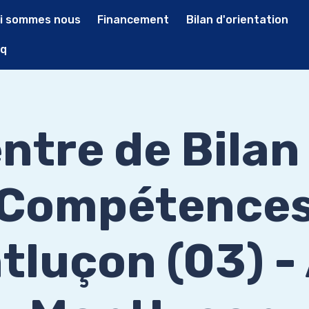
i sommes nous
Financement
Bilan d'orientation
q
ntre de Bilan
Compétence
tluçon (03) -