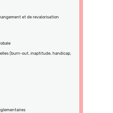
angement et de revalorisation
lobale
lles (burn-out, inaptitude, handicap,
réglementaires