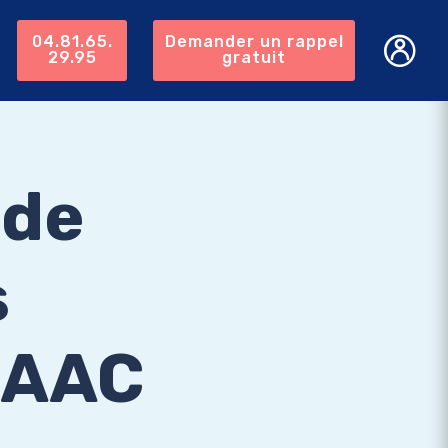
04.81.65.
Demander un rappel
29.95
gratuit
 de
s
- AAC