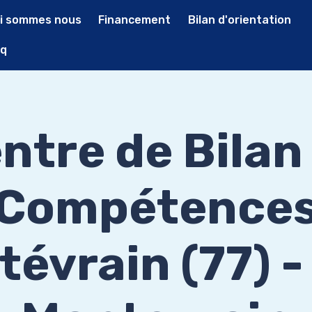
i sommes nous
Financement
Bilan d'orientation
q
ntre de Bilan
Compétence
évrain (77) 