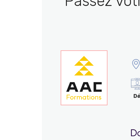
Passez vot
Dé