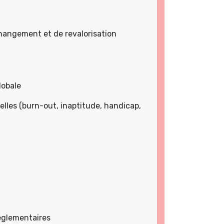
angement et de revalorisation
lobale
lles (burn-out, inaptitude, handicap,
réglementaires