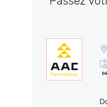
Passez vot
Dé