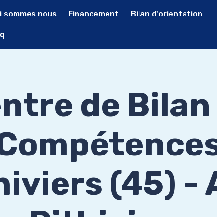
i sommes nous
Financement
Bilan d'orientation
q
ntre de Bilan
Compétence
hiviers (45) -