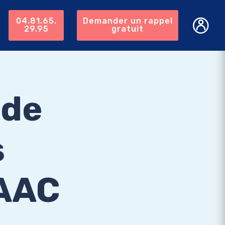
04.81.65.
Demander un rappel
29.95
gratuit
 de
s
 AAC