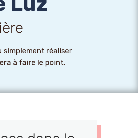
e Luz
ière
u simplement réaliser
a à faire le point.