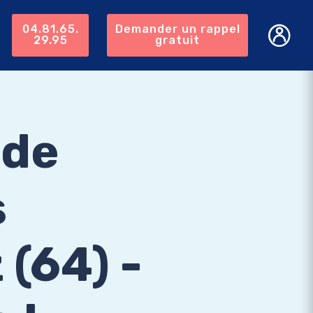
04.81.65.
Demander un rappel
29.95
gratuit
 de
s
(64) -