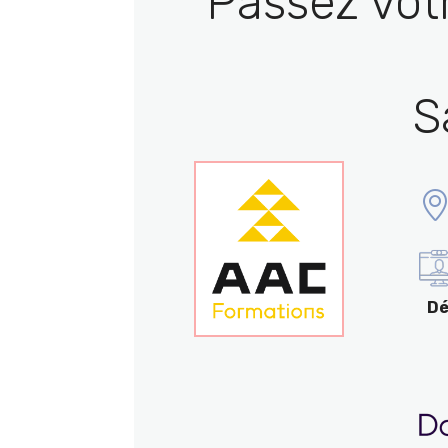
Passez vot
S
Dé