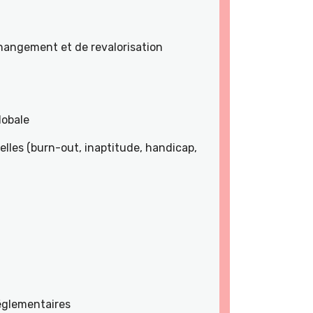
angement et de revalorisation
lobale
lles (burn-out, inaptitude, handicap,
réglementaires