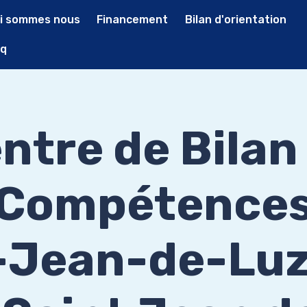
i sommes nous
Financement
Bilan d'orientation
q
ntre de Bilan
Compétence
-Jean-de-Luz 