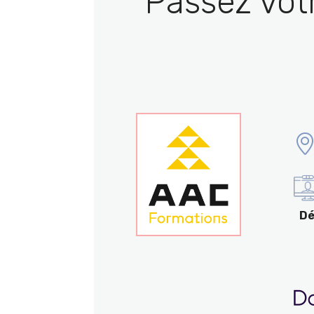
Passez vot
Dé