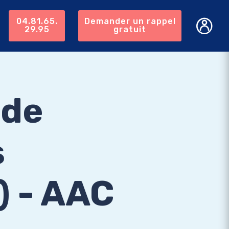
04.81.65.
Demander un rappel
29.95
gratuit
 de
s
) - AAC