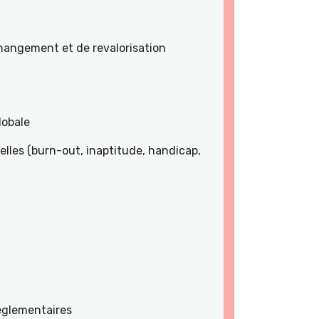
angement et de revalorisation
lobale
lles (burn-out, inaptitude, handicap,
réglementaires