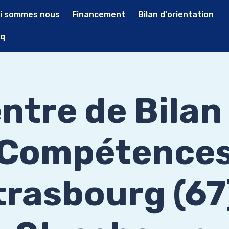
i sommes nous
Financement
Bilan d'orientation
q
ntre de Bilan
Compétence
rasbourg (67