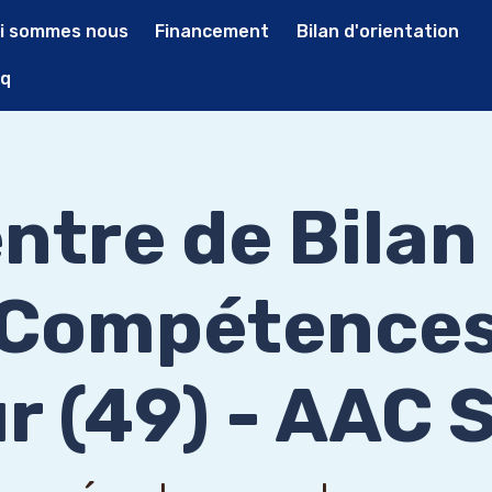
i sommes nous
Financement
Bilan d'orientation
q
ntre de Bilan
Compétence
 (49) - AAC