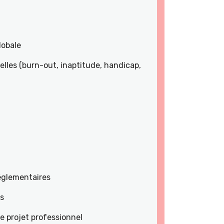
lobale
lles (burn-out, inaptitude, handicap,
réglementaires
es
e projet professionnel