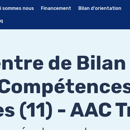
i sommes nous
Financement
Bilan d'orientation
q
ntre de Bilan
Compétence
s (11) - AAC 