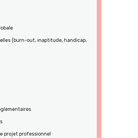
lobale
lles (burn-out, inaptitude, handicap,
réglementaires
es
e projet professionnel