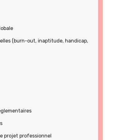
lobale
lles (burn-out, inaptitude, handicap,
réglementaires
es
e projet professionnel