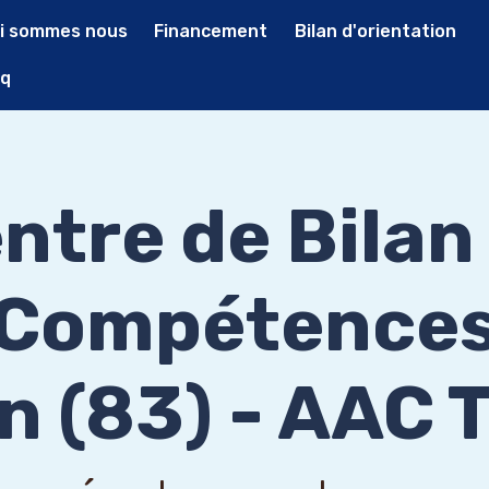
i sommes nous
Financement
Bilan d'orientation
q
ntre de Bilan
Compétence
n (83) - AAC 