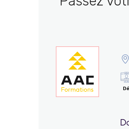
Passez vot
Dé