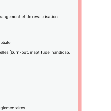
angement et de revalorisation
lobale
lles (burn-out, inaptitude, handicap,
réglementaires