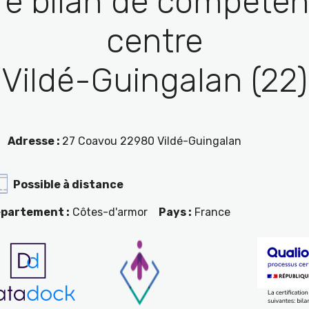
re bilan de compéten
centre
Vildé-Guingalan (22)
Adresse :
27 Coavou 22980 Vildé-Guingalan
Possible à distance
partement :
Côtes-d'armor
Pays :
France