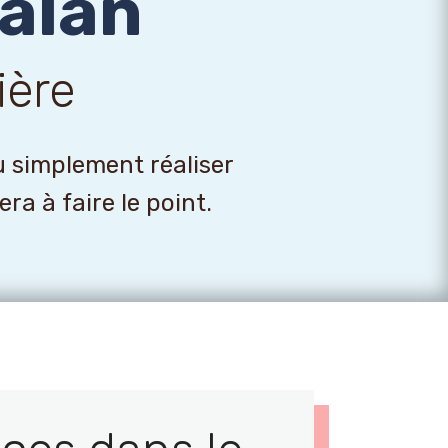
alan
ière
u simplement réaliser
a à faire le point.