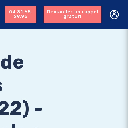
04.81.65.
Demander un rappel
29.95
gratuit
 de
s
22) -