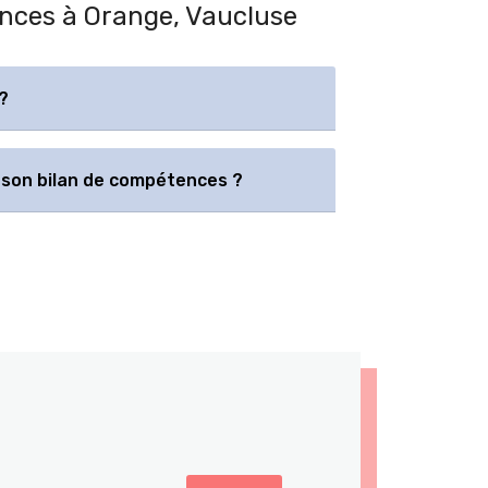
ences à Orange, Vaucluse
?
son bilan de compétences ?