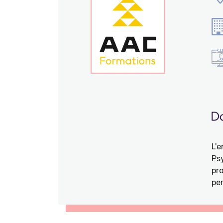
L'
Ps
pro
per