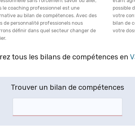
essionnelle sans forcément savoir où aller,
étant agré
s le coaching professionnel est une
possible 
ernative au bilan de compétences. Avec des
votre con
s de personnalité professionels nous
bilan de 
rrons définir dans quel secteur changer de
votre doss
er.
ez tous les bilans de compétences en
V
Trouver un bilan de compétences