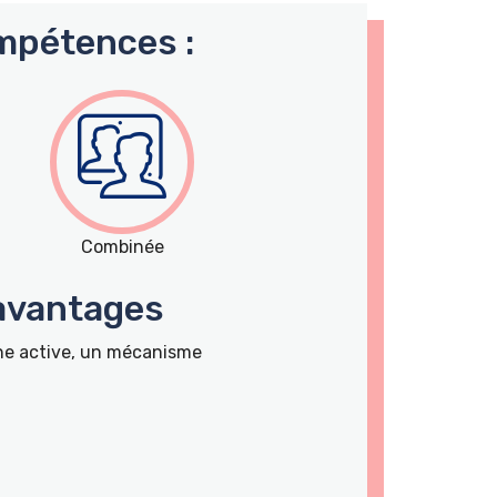
mpétences :
Combinée
 avantages
nne active, un mécanisme