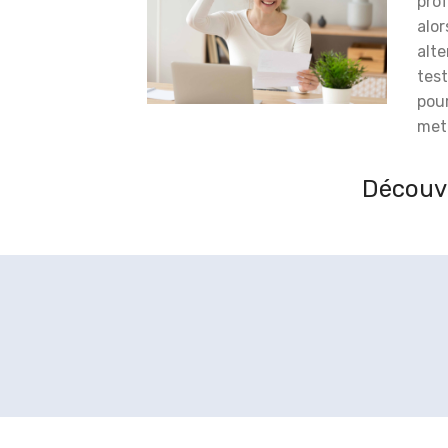
prof
alor
alt
test
pou
meti
Découvr