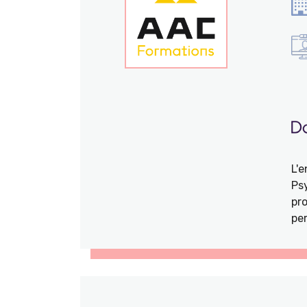
L'
Ps
pro
per