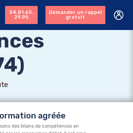
04.81.65.
Demander un rappel
29.95
gratuit
nces
74)
ute
ormation agréée
isons des bilans de compétences en