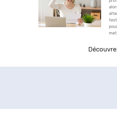
prof
alor
alt
test
pou
meti
Découvrez