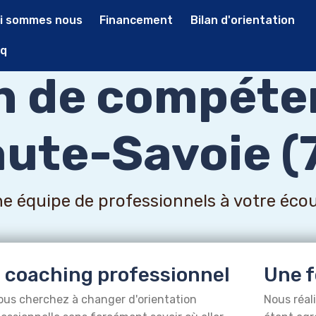
i sommes nous
Financement
Bilan d'orientation
q
an de compéte
ute-Savoie (
e équipe de professionnels à votre éco
 coaching professionnel
Une f
ous cherchez à changer d'orientation
Nous réal