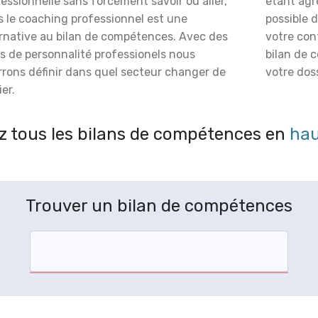
essionnelle sans forcément savoir où aller,
étant agré
s le coaching professionnel est une
possible 
ernative au bilan de compétences. Avec des
votre con
s de personnalité professionels nous
bilan de 
rrons définir dans quel secteur changer de
votre doss
er.
 tous les bilans de compétences en
hau
Trouver un bilan de compétences