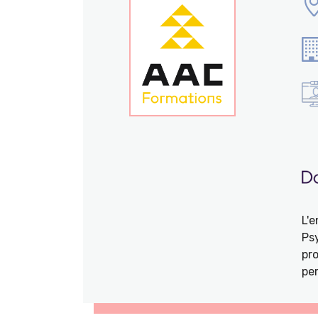
L'
Ps
pro
per