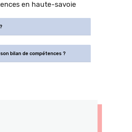
étences en haute-savoie
?
son bilan de compétences ?