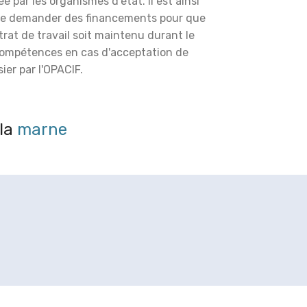
é par les organismes d'état. Il est ainsi
de demander des financements pour que
trat de travail soit maintenu durant le
compétences en cas d'acceptation de
ier par l'OPACIF.
 la
marne