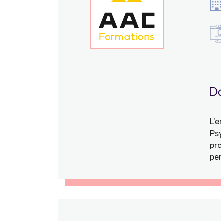
L'
Ps
pro
per