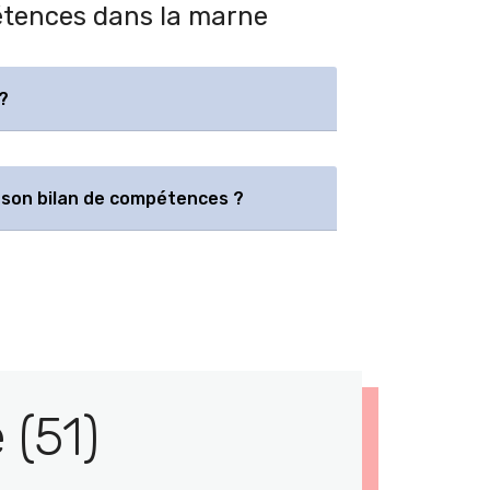
pétences dans la marne
?
son bilan de compétences ?
(51)