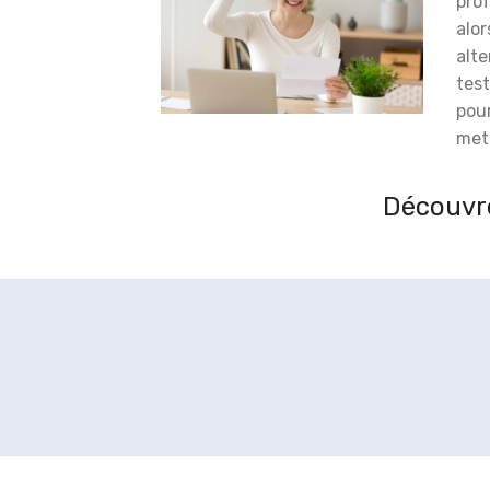
prof
alor
alt
test
pou
meti
Découvre