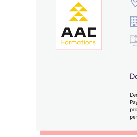
L'
Ps
pro
per