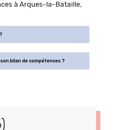
nces à Arques-la-Bataille,
?
son bilan de compétences ?
)