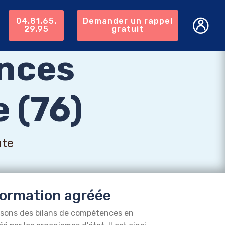
04.81.65.
Demander un rappel
29.95
gratuit
nces
 (76)
ute
ormation agréée
isons des bilans de compétences en