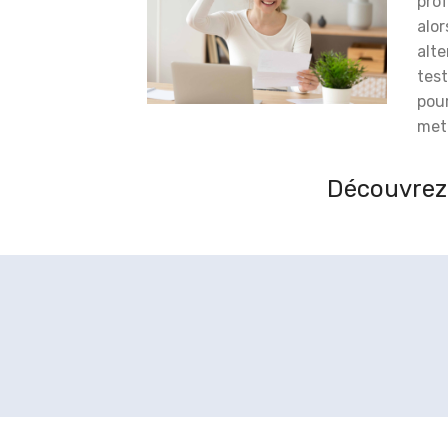
prof
alor
alt
test
pou
meti
Découvrez 