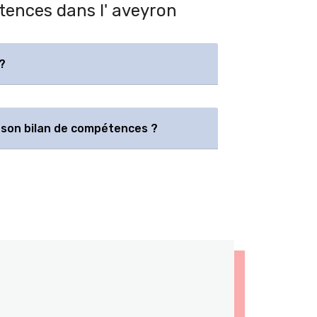
étences dans l' aveyron
?
son bilan de compétences ?