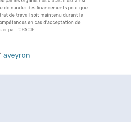
é par les organismes d'état. Il est ainsi
de demander des financements pour que
trat de travail soit maintenu durant le
compétences en cas d'acceptation de
ier par l'OPACIF.
'
aveyron