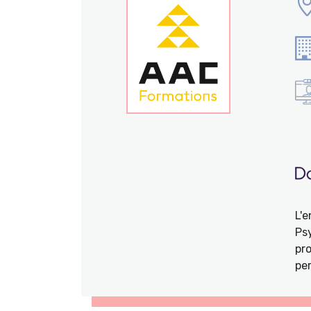
L'
Ps
pro
per