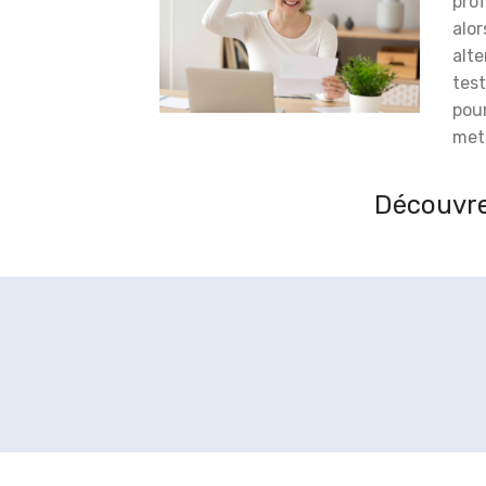
prof
alor
alt
test
pou
meti
Découvre