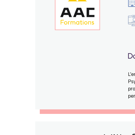
L'
Ps
pro
per