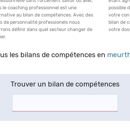
essionnelle sans forcément savoir où aller,
étant agré
s le coaching professionnel est une
possible 
ernative au bilan de compétences. Avec des
votre con
s de personnalité professionels nous
bilan de 
rrons définir dans quel secteur changer de
votre doss
er.
us les bilans de compétences en
meurth
Trouver un bilan de compétences