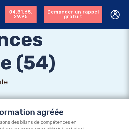
04.81.65.
Demander un rappel
29.95
gratuit
nces
e (54)
ute
ormation agréée
isons des bilans de compétences en