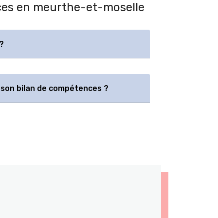
nces en meurthe-et-moselle
?
son bilan de compétences ?