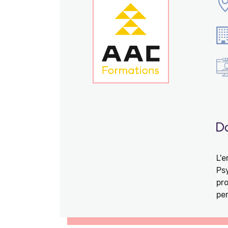
L'
Ps
pro
per