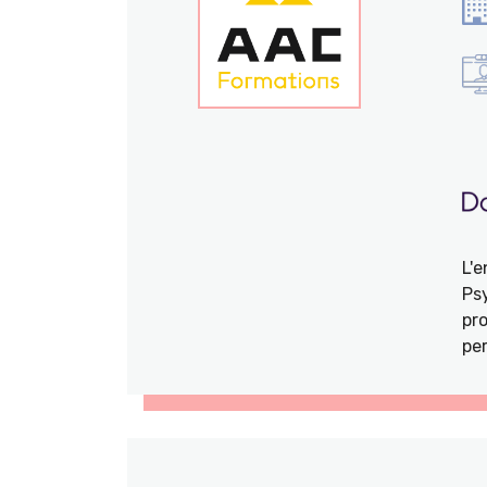
L'
Ps
pro
per