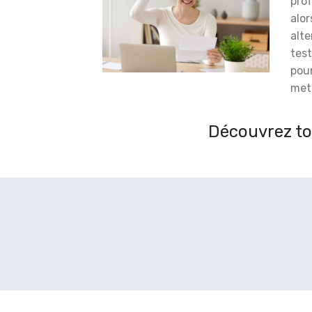
prof
alor
alt
test
pou
meti
Découvrez to