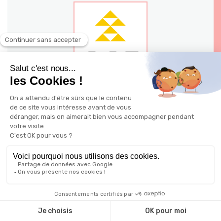
140 - 144 avenue Jean Jaures 03200
Vichy
Ville: Vichy
Possible à distance