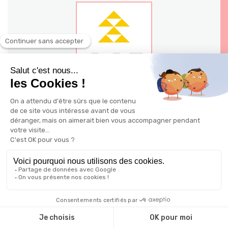
140 - 144 avenue Jean Jaures 03200
Vichy
Ville: Vichy
Possible à distance