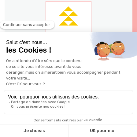
140 - 144 avenue Jean Jaures 03200
Vichy
Ville: Vichy
Possible à distance