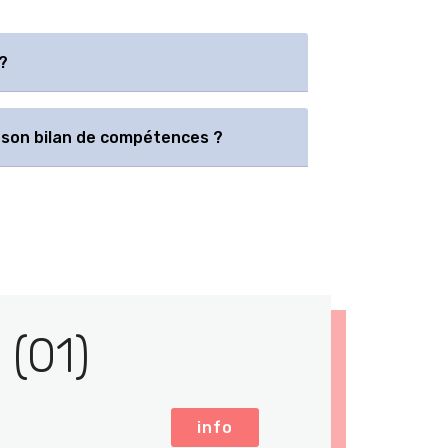
?
son bilan de compétences ?
 (01)
info