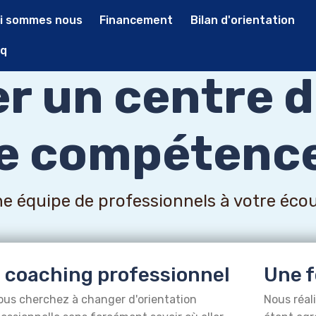
i sommes nous
Financement
Bilan d'orientation
q
r un centre d
e compétenc
e équipe de professionnels à votre éco
 coaching professionnel
Une f
ous cherchez à changer d'orientation
Nous réal