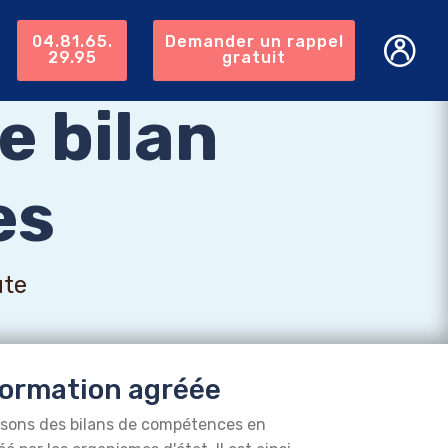
04.81.65.
Demander un rappel
29.95
gratuit
e bilan
es
ute
ormation agréée
isons des bilans de compétences en