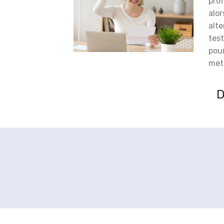
prof
alor
alt
test
pou
meti
D