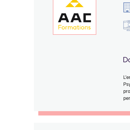
L'
Ps
pro
per