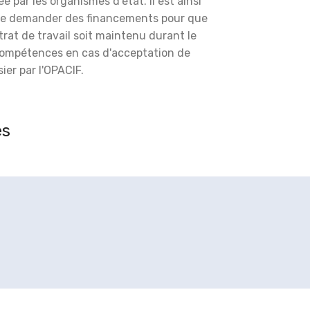
é par les organismes d'état. Il est ainsi
de demander des financements pour que
trat de travail soit maintenu durant le
compétences en cas d'acceptation de
ier par l'OPACIF.
es