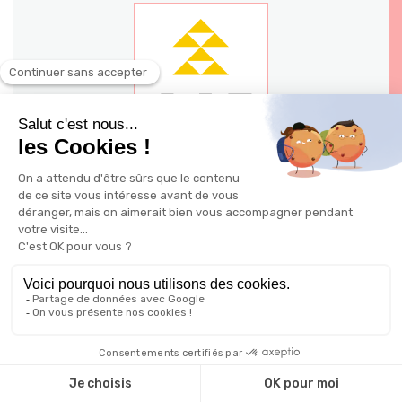
140 - 144 avenue Jean Jaures 03200
Vichy
Ville: Vichy
Possible à distance