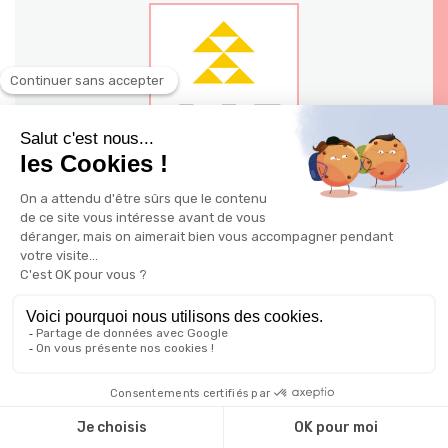
140 - 144 avenue Jean Jaures 03200
Vichy
Ville: Vichy
Possible à distance