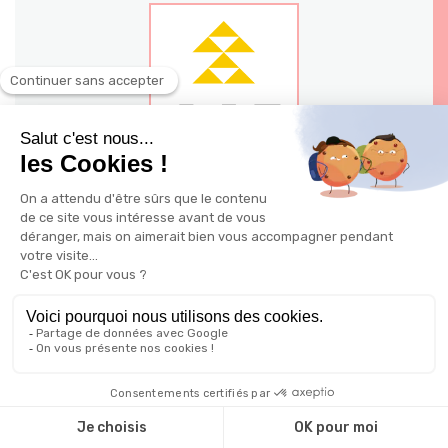
140 - 144 avenue Jean Jaures 03200
Vichy
Ville: Vichy
Possible à distance