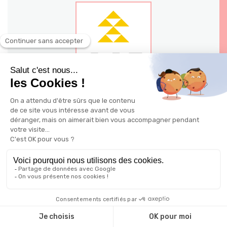
140 - 144 avenue Jean Jaures 03200
Vichy
Ville: Vichy
Possible à distance