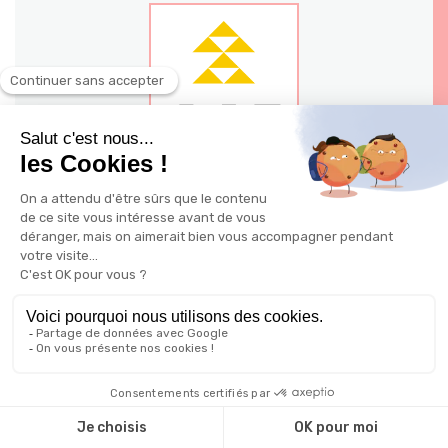
140 - 144 avenue Jean Jaures 03200
Vichy
Ville: Vichy
Possible à distance