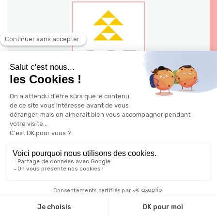
140 - 144 avenue Jean Jaures 03200
Vichy
Ville: Vichy
Possible à distance